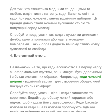
Для тих, хто стежить за модними тенденціями та
любить виділятися з натовпу, кеди Ванс чоловічі та
кеди Конверс чоловічі стануть відмінним вибором. Ці
бренди давно стали іконами вуличного стилю та
популярні серед молоді.
Спробуйте поєднувати такі кеди з вузькими джинсами,
футболками з принтами або навіть куртками-
бомберами. Такий образ додасть вашому стилю нотку
зухвалості та свободи.
4.
Елегантний стиль
Незважаючи на те, що кеди асоціюються в першу чергу
з неформальним взуттям, вони можуть бути доречними
і в більш елегантних образах. Наприклад,
кеди чоловічі
шкіряні
- відмінний варіант для створення образу, який
поєднує стиль і комфорт.
Спробуйте поєднувати шкіряні кеди з чиносами та
сорочкою. Додайте до образу легкий кардиган або
піджак, щоб надати йому завершеності. Кеди Lacoste
чоловічі та кеди Guess чоловічі пропонують відмінні
варіанти шкіряних моделей, які стануть гідним