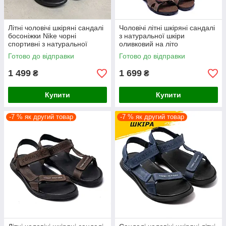
Літні чоловічі шкіряні сандалі
Чоловічі літні шкіряні сандалі
босоніжки Nike чорні
з натуральної шкіри
спортивні з натуральної
оливковий на літо
шкіри на літо
Готово до відправки
Готово до відправки
1 499
1 699
₴
₴
Купити
Купити
-7 % як другий товар
-7 % як другий товар