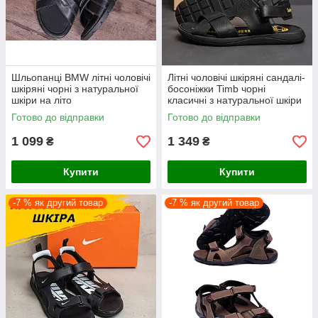
Шльопанці BMW літні чоловічі
Літні чоловічі шкіряні сандалі-
шкіряні чорні з натуральної
босоніжки Timb чорні
шкіри на літо
класичні з натуральної шкіри
на літо взуття *Т-10 ч*
Готово до відправки
Готово до відправки
1 099
1 349
₴
₴
Купити
Купити
-7 % як другий товар
-7 % як другий товар