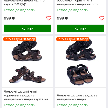
натуральної шкіри на літо
босоніжки чорні літні з
взуття *W8(6)*
натуральної шкіри на літо
взуття *W8(1)*
Готово до відправки
Готово до відправки
999
999
₴
₴
Купити
Купити
-7 % як другий товар
-7 % як другий товар
Чоловічі шкіряні літні
коричневі сандалі з
Чоловічі шкіряні сандалі з
натуральної шкіри взуття на
натуральної шкіри
літо
Готово до відправки
Готово до відправки