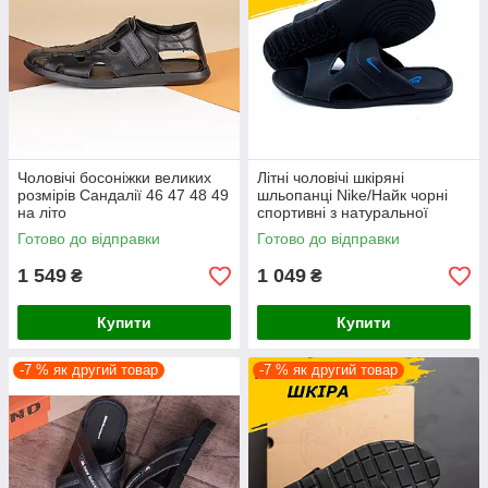
Чоловічі босоніжки великих
Літні чоловічі шкіряні
розмірів Сандалії 46 47 48 49
шльопанці Nike/Найк чорні
на літо
спортивні з натуральної
шкіри на літо *35 черн/син
Готово до відправки
Готово до відправки
шл*
1 549
1 049
₴
₴
Купити
Купити
-7 % як другий товар
-7 % як другий товар