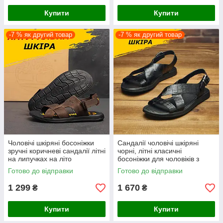
Купити
Купити
-7 % як другий товар
-7 % як другий товар
Чоловічі шкіряні босоніжки
Сандалії чоловічі шкіряні
зручні коричневі сандалії літні
чорні, літні класичні
на липучках на літо
босоніжки для чоловіків з
натуральної шкіри на літо
Готово до відправки
Готово до відправки
*Са-19 чор-питон*
1 299
1 670
₴
₴
Купити
Купити