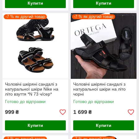
Купити
Купити
-7 % як другий товар
-7 % як другий товар
Чоловічі шкіряні сандалі з
Чоловічі шкіряні сандалі з
натуральної шкіри Nike на
натуральної шкіри на літо
літо взуття *N 73 ч/сер*
чорні
Готово до відправки
Готово до відправки
999
1 699
₴
₴
Купити
Купити
-7 % як другий товар
-7 % як другий товар