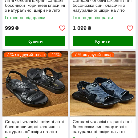
Літні чоловічі шкіряні сандалі
Сандалі чоловічі шкіряні літні
босоніжки коричневі класичні
босоножки сині класичні з
з натуральної шкіри на літо
натуральної шкіри на літо
Готово до відправки
Готово до відправки
999
1 099
₴
₴
Купити
Купити
-7 % як другий товар
–11%
-7 % як другий товар
Сандалі чоловічі шкіряні літні
Сандалі чоловічі шкіряні літні
босоножки чорні класичні з
босоножки сині спортивні з
натуральної шкіри на літо
натуральної шкіри на літо