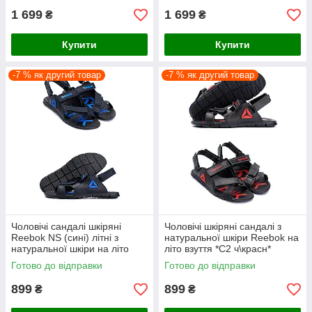
1 699
1 699
₴
₴
Купити
Купити
-7 % як другий товар
-7 % як другий товар
Чоловічі сандалі шкіряні
Чоловічі шкіряні сандалі з
Reebok NS (сині) літні з
натуральної шкіри Reebok на
натуральної шкіри на літо
літо взуття *С2 ч\красн*
взуття *С2 син*
Готово до відправки
Готово до відправки
899
899
₴
₴