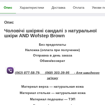
Опис
Характеристики
Доставка
Оплата
Умови п
Опис
Чоловічі шкіряні сандалі з натуральної
шкіри AND Wofstep Brown
Без предоплаты
Наложка (оплата при получении)
Отправка в день заказа
Обмен/возврат
(063) 877-58-79,
(068) 303-39-95
- для швидкого
зв'язку
Материал верха ― натуральная кожа
Материал стельки ― натуральная кожа
Материал подошвы ― ТЭП