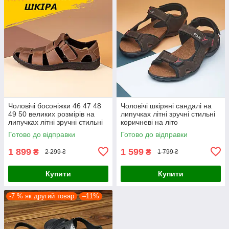
Чоловічі босоніжки 46 47 48
Чоловічі шкіряні сандалі на
49 50 великих розмірів на
липучках літні зручні стильні
липучках літні зручні стильні
коричневі на літо
на літо
Готово до відправки
Готово до відправки
1 899
1 599
₴
₴
2 299 ₴
1 799 ₴
Купити
Купити
-7 % як другий товар
–11%