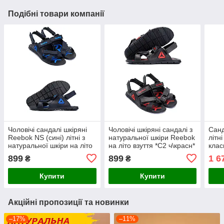
Подібні товари компанії
Чоловічі сандалі шкіряні
Чоловічі шкіряні сандалі з
Санд
Reebok NS (сині) літні з
натуральної шкіри Reebok
літн
натуральної шкіри на літо
на літо взуття *С2 ч\красн*
клас
взуття *С2 син*
шкір
899
899
1 6
₴
₴
Купити
Купити
Акційні пропозиції та новинки
–17%
–11%