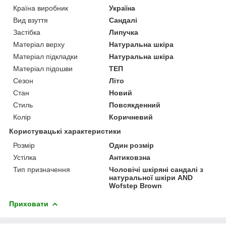
Країна виробник
Україна
Вид взуття
Сандалі
Застібка
Липучка
Матеріал верху
Натуральна шкіра
Матеріал підкладки
Натуральна шкіра
Матеріал підошви
ТЕП
Сезон
Літо
Стан
Новий
Стиль
Повсякденний
Колір
Коричневий
Користувацькі характеристики
Розмір
Один розмір
Устілка
Антиковзна
Тип призначення
Чоловічі шкіряні сандалі з
натуральної шкіри AND
Wofstep Brown
Приховати