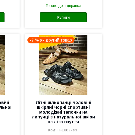
Готово до відправки
Купити
-7 % як другий товар
вічі
Літні шльопанці чоловічі
альної
шкіряні чорні спортивні
молодіжні тапочки на
липучці з натуральної шкіри
на літо взуття
П-106 (чер)