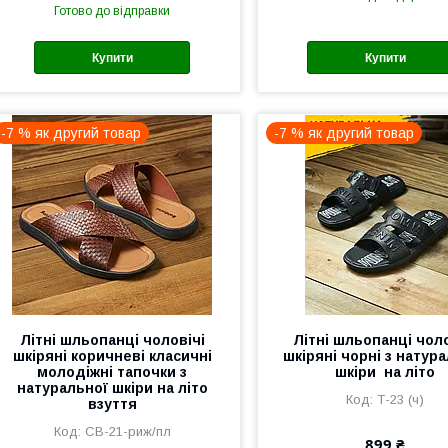
Готово до відправки
Купити
Купити
-7 % як другий товар
-7 % як другий товар
Літні шльопанці чоловічі
Літні шльопанці чоло
шкіряні коричневі класичні
шкіряні чорні з натур
молодіжні тапочки з
шкіри на літо
натуральної шкіри на літо
Т-23 (ч)
взуття
СВ-21-риж/пл
899 ₴