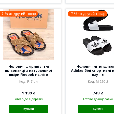
-7 % як другий товар
-7 % як другий товар
Чоловічі шкіряні літні
Чоловічі літні шльо
шльопанці з натуральної
Adidas білі спортивні н
шкіри Reebok на літо
взуття
R-7 ол
М 220-2
1 199 ₴
749 ₴
Готово до відправки
Готово до відправки
Купити
Купити