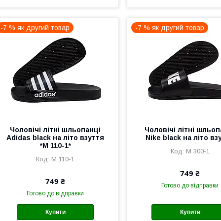
-7 % як другий товар
-7 % як другий товар
Чоловічі літні шльопанці
Чоловічі літні шльоп
Adidas black на літо взуття
Nike black на літо вз
*М 110-1*
М 300-1
М 110-1
749 ₴
749 ₴
Готово до відправки
Готово до відправки
Купити
Купити