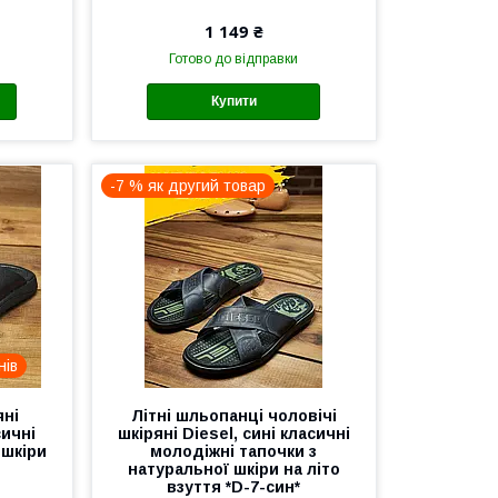
1 149 ₴
Готово до відправки
Купити
-7 % як другий товар
нів
яні
Літні шльопанці чоловічі
сичні
шкіряні Diesel, сині класичні
 шкіри
молодіжні тапочки з
натуральної шкіри на літо
взуття *D-7-син*