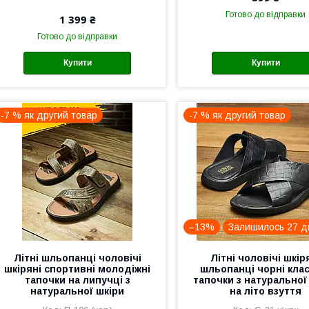
Готово до відправки
1 399 ₴
Готово до відправки
Купити
Купити
-7 % як другий товар
-7 % як другий товар
–13%
Залишилось 27 д
Літні шльопанці чоловічі
Літні чоловічі шкір
шкіряні спортивні молодіжні
шльопанці чорні кла
тапочки на липучці з
тапочки з натуральної
натуральної шкіри
на літо взуття