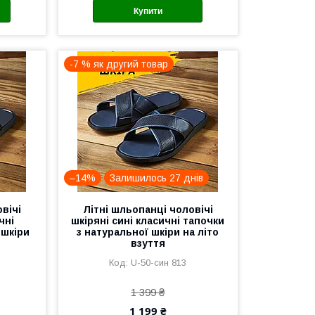
Купити
-7 % як другий товар
–14%
Залишилось 27 днів
вічі
Літні шльопанці чоловічі
чні
шкіряні сині класичні тапочки
 шкіри
з натуральної шкіри на літо
взуття
U-50-син 813
1 399 ₴
1 199 ₴