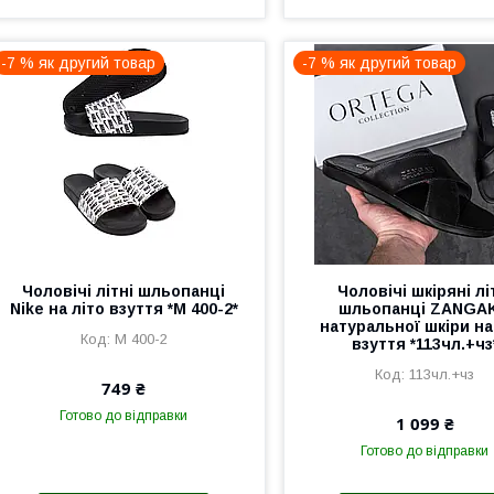
-7 % як другий товар
-7 % як другий товар
Чоловічі літні шльопанці
Чоловічі шкіряні лі
Nike на літо взуття *М 400-2*
шльопанці ZANGAK
натуральної шкіри на
М 400-2
взуття *113чл.+чз
113чл.+чз
749 ₴
Готово до відправки
1 099 ₴
Готово до відправки