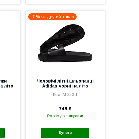
-7 % як другий товар
пки
Чоловічі літні шльопанці
а літо
Adidas чорні на літо
М 220-1
749 ₴
Готово до відправки
Купити