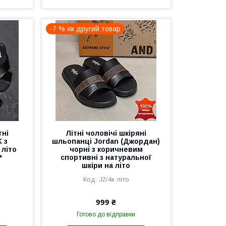
-7 % як другий товар
тні
Літні чоловічі шкіряні
 з
шльопанці Jordan (Джордан)
 літо
чорні з коричневим
*
спортивні з натуральної
шкіри на літо
J2/4к літо
999 ₴
Готово до відправки