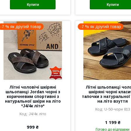
Купити
Купити
-7 % як другий товар
-7 % як другий товар
Літні чоловічі шкіряні
Літні шльопанці чоло
шльопанці Jordan чорні з
шкіряні чорні класи
коричневим спортивні з
тапочки з натуральної
натуральної шкіри на літо
на літо взуття
*J4/4к літо*
U-50-чорн 813
J4/4к літо
1 199 ₴
999 ₴
Готово до відправки