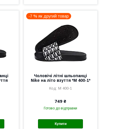
-7 % як другий товар
анці
Чоловічі літні шльопанці
уття
Nike на літо взуття *М 400-1*
М 400-1
749 ₴
Готово до відправки
Купити