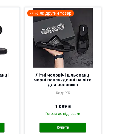
-7 % як другий товар
анці
Літні чоловічі шльопанці
чорні повсякденні на літо
для чоловіків
ХК
1 099 ₴
Готово до відправки
Купити