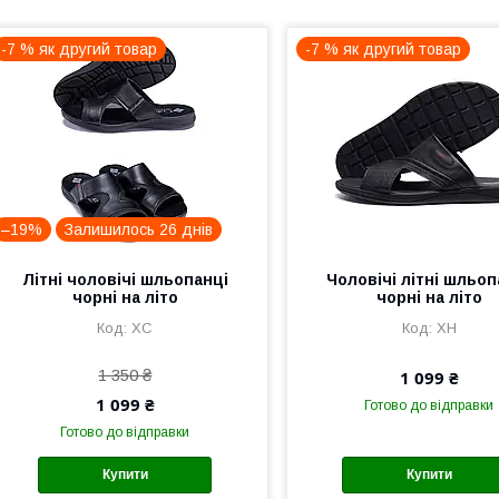
-7 % як другий товар
-7 % як другий товар
–19%
Залишилось 26 днів
Літні чоловічі шльопанці
Чоловічі літні шльоп
чорні на літо
чорні на літо
ХС
ХН
1 350 ₴
1 099 ₴
1 099 ₴
Готово до відправки
Готово до відправки
Купити
Купити