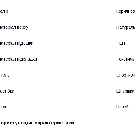
олір
Коричне
атеріал верху
Натураль
атеріал підошви
ТЕП
атеріал підкладки
Текстиль
тиль
Спортив
астібка
Шнурівка
Стан
Новий
Користувацькі характеристики