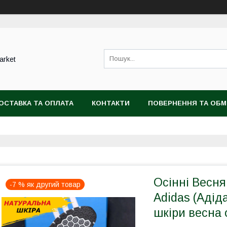
arket
ОСТАВКА ТА ОПЛАТА
КОНТАКТИ
ПОВЕРНЕННЯ ТА ОБМ
Осінні Веснян
-7 % як другий товар
Adidas (Адід
шкіри весна 