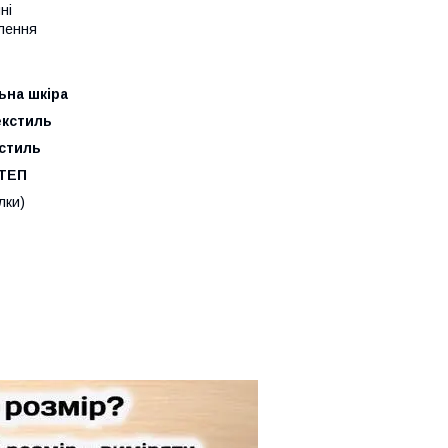
ні
влення
ьна шкіра
екстиль
кстиль
 ТЕП
лки)