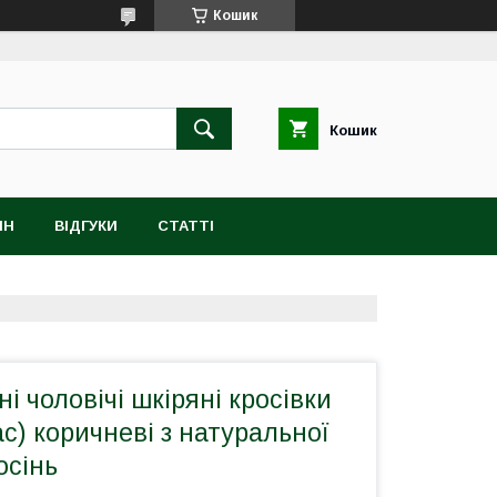
Кошик
Кошик
ІН
ВІДГУКИ
СТАТТІ
і чоловічі шкіряні кросівки
ас) коричневі з натуральної
осінь