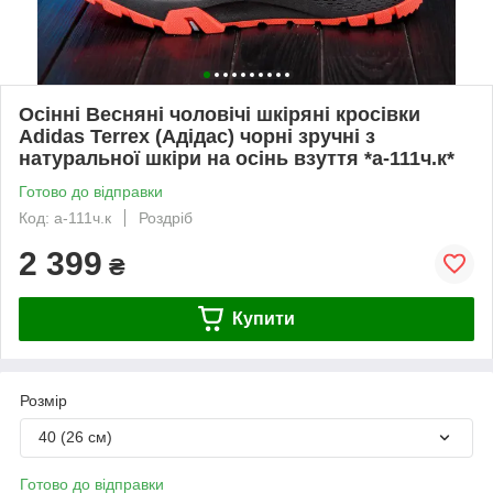
Осінні Весняні чоловічі шкіряні кросівки
Adidas Terrex (Адідас) чорні зручні з
натуральної шкіри на осінь взуття *а-111ч.к*
Готово до відправки
Код: а-111ч.к
Роздріб
2 399
₴
Купити
Розмір
40 (26 см)
Готово до відправки