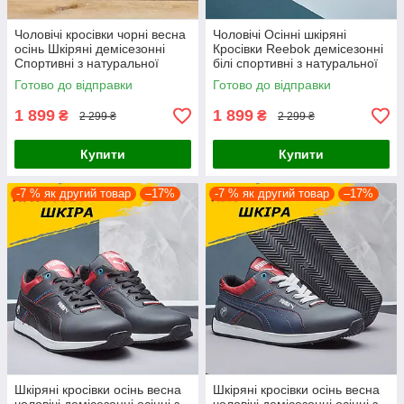
Чоловічі кросівки чорні весна
Чоловічі Осінні шкіряні
осінь Шкіряні демісезонні
Кросівки Reebok демісезонні
Спортивні з натуральної
білі спортивні з натуральної
шкіри
шкіри
Готово до відправки
Готово до відправки
1 899
1 899
₴
₴
2 299 ₴
2 299 ₴
Купити
Купити
-7 % як другий товар
–17%
-7 % як другий товар
–17%
Шкіряні кросівки осінь весна
Шкіряні кросівки осінь весна