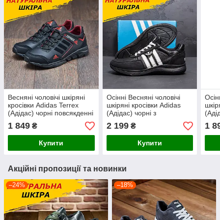
Весняні чоловічі шкіряні
Осінні Весняні чоловічі
Осін
кросівки Adidas Terrex
шкіряні кросівки Adidas
шкір
(Адідас) чорні повсякденні
(Адідас) чорні з
(Аді
з натуральної шкіри на
натуральної шкіри на
нату
1 849
2 199
1 8
₴
₴
весну взуття *ТР-1-д-ч/к*
осінь взуття *А20 біл*
осін
Купити
Купити
Акційні пропозиції та новинки
–24%
–18%