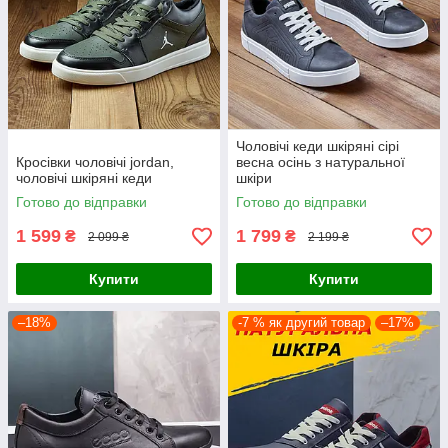
Чоловічі кеди шкіряні сірі
Кросівки чоловічі jordan,
весна осінь з натуральної
чоловічі шкіряні кеди
шкіри
Готово до відправки
Готово до відправки
1 599
1 799
₴
₴
2 099 ₴
2 199 ₴
Купити
Купити
–18%
-7 % як другий товар
–17%