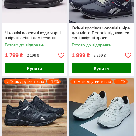
Осінні кросівки чоловічі шкіра
Чоловічі класичні кеди чорні
для міста Reebok під джинси
шкіряні осінні демісезонні
сині шкіряні кроси
демісезонні весна
Готово до відправки
Готово до відправки
осінь повсякденні
1 799
1 899
₴
₴
2 199 ₴
2 299 ₴
Купити
Купити
-7 % як другий товар
–17%
-7 % як другий товар
–17%