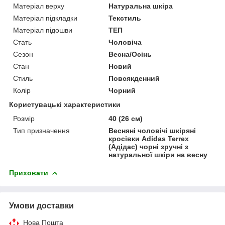
Матеріал верху
Натуральна шкіра
Матеріал підкладки
Текстиль
Матеріал підошви
ТЕП
Стать
Чоловіча
Сезон
Весна/Осінь
Стан
Новий
Стиль
Повсякденний
Колір
Чорний
Користувацькі характеристики
Розмір
40 (26 см)
Тип призначення
Весняні чоловічі шкіряні
кросівки Adidas Terrex
(Адідас) чорні зручні з
натуральної шкіри на весну
Приховати
Умови доставки
Нова Пошта