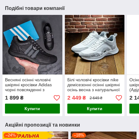
Подібні товари компанії
Весняні осінні чоловічі
Білі чоловічі кросівки nike
Осін
шкіряні кросівки Adidas
демісезонні осінні шкіряні
шкір
чорні повсякденні з
осінь весна з натуральної
(Аді
натуральної шкіри на
шкіри повсякденні
з на
1 899
2 449
2 1
₴
₴
2 649 ₴
весну
весн
Купити
Купити
Акційні пропозиції та новинки
–24%
–18%