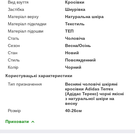
Вид взуття
Кросівки
Застібка
Шнурівка
Матеріал верху
Натуральна шкіра
Матеріал підкладки
Текстиль
Матеріал підошви
ТЕП
Стать
Чоловіча
Сезон
Весна/Осінь
Стан
Новий
Стиль
Повсякденний
Колір
Чорний
Користувацькі характеристики
Тип призначення
Весняні чоловічі шкіряні
кросівки Adidas Terrex
(Адідас Терекс) чорні якісні
з натуральної шкіри на
весну
Розмір
40-26см
Приховати