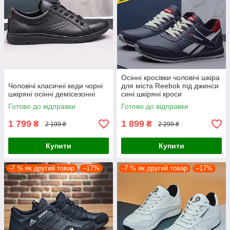
Осінні кросівки чоловічі шкіра
Чоловічі класичні кеди чорні
для міста Reebok під джинси
шкіряні осінні демісезонні
сині шкіряні кроси
демісезонні весна
Готово до відправки
Готово до відправки
осінь повсякденні
1 799
1 899
₴
₴
2 199 ₴
2 299 ₴
Купити
Купити
-7 % як другий товар
–17%
-7 % як другий товар
–17%