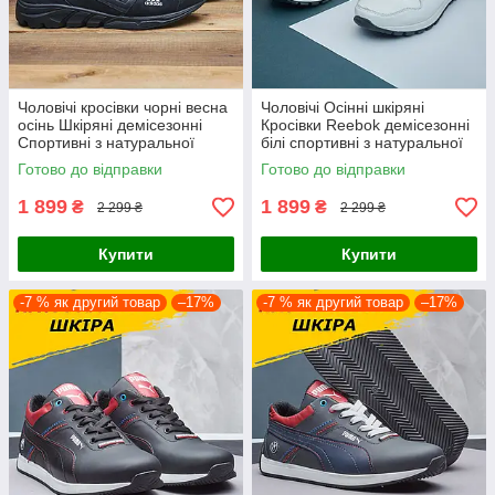
Чоловічі кросівки чорні весна
Чоловічі Осінні шкіряні
осінь Шкіряні демісезонні
Кросівки Reebok демісезонні
Спортивні з натуральної
білі спортивні з натуральної
шкіри
шкіри
Готово до відправки
Готово до відправки
1 899
1 899
₴
₴
2 299 ₴
2 299 ₴
Купити
Купити
-7 % як другий товар
–17%
-7 % як другий товар
–17%