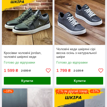
Чоловічі кеди шкіряні сірі
Кросівки чоловічі jordan,
весна осінь з натуральної
чоловічі шкіряні кеди
шкіри
Готово до відправки
Готово до відправки
1 599
1 799
₴
₴
2 099 ₴
2 199 ₴
Купити
Купити
–18%
-7 % як другий товар
–17%