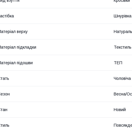
ид взуття
Кросівки
астібка
Шнурівка
атеріал верху
Натураль
атеріал підкладки
Текстиль
атеріал підошви
ТЕП
тать
Чоловіча
Сезон
Весна/Ос
Стан
Новий
тиль
Повсякд