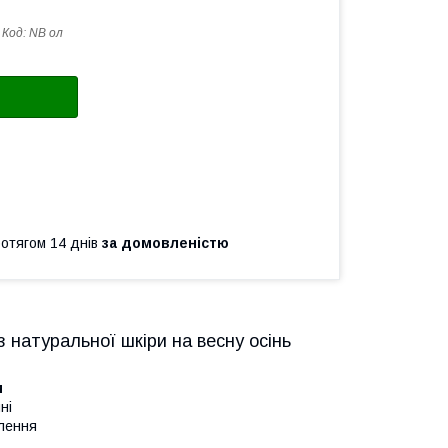
Код:
NB ол
ротягом 14 днів
за домовленістю
 з натуральної шкіри на весну осінь
и
ні
влення