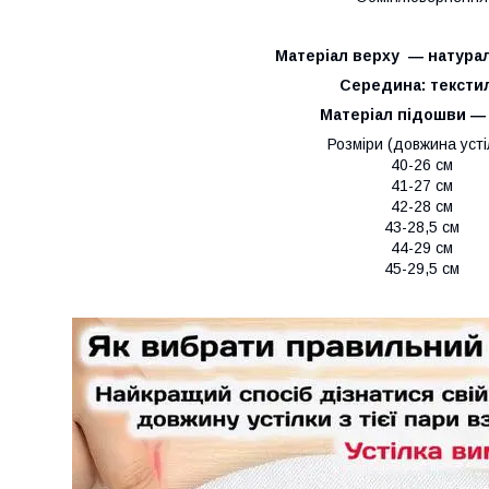
Матеріал верху ― натурал
Середина: тексти
Матеріал підошви ―
Розміри (довжина усті
40-26 см
41-27 см
42-28 см
43-28,5 см
44-29 см
45-29,5 см