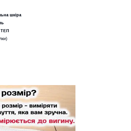
ьна шкіра
ль
 ТЕП
лки)