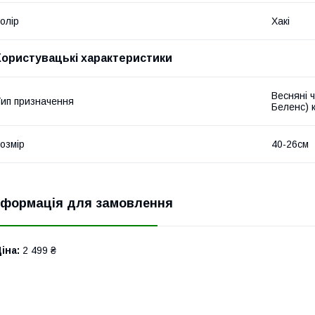
олір
Хакі
Користувацькі характеристики
Весняні ч
ип призначення
Беленс) к
озмір
40-26см
нформація для замовлення
іна:
2 499 ₴