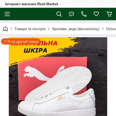
Інтернет-магазин Real-Market
Товари та послуги
Кросівки, кеди (весна/осінь)
Осінн
-7 % як другий товар