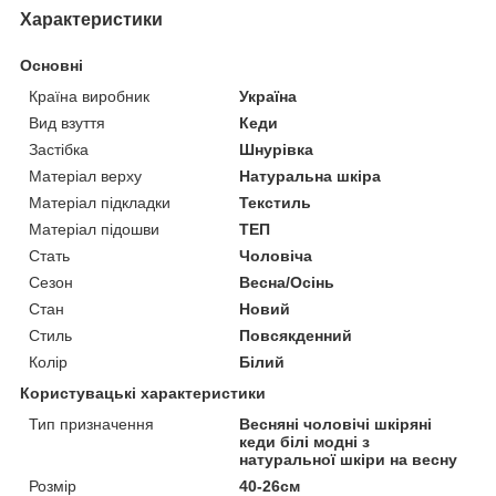
Характеристики
Основні
Країна виробник
Україна
Вид взуття
Кеди
Застібка
Шнурівка
Матеріал верху
Натуральна шкіра
Матеріал підкладки
Текстиль
Матеріал підошви
ТЕП
Стать
Чоловіча
Сезон
Весна/Осінь
Стан
Новий
Стиль
Повсякденний
Колір
Білий
Користувацькі характеристики
Тип призначення
Весняні чоловічі шкіряні
кеди білі модні з
натуральної шкіри на весну
Розмір
40-26см