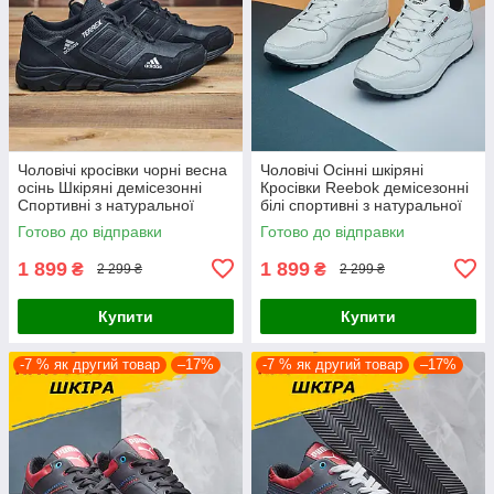
Чоловічі кросівки чорні весна
Чоловічі Осінні шкіряні
осінь Шкіряні демісезонні
Кросівки Reebok демісезонні
Спортивні з натуральної
білі спортивні з натуральної
шкіри
шкіри
Готово до відправки
Готово до відправки
1 899
1 899
₴
₴
2 299 ₴
2 299 ₴
Купити
Купити
-7 % як другий товар
–17%
-7 % як другий товар
–17%