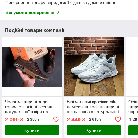
Повернення товару впродовж 14 днів за домовленістю
Всі умови повернення
Подібні товари компанії
Чоловічі шкіряні кеди
Білі чоловічі кросівки nike
Осін
коричневі осінні весняні з
демісезонні осінні шкіряні
шкір
натуральної шкіри на
осінь весна з натуральної
чорн
осінь
шкіри повсякденні
шкір
2 099
2 449
1 4
₴
₴
2 399 ₴
2 649 ₴
*262
Купити
Купити