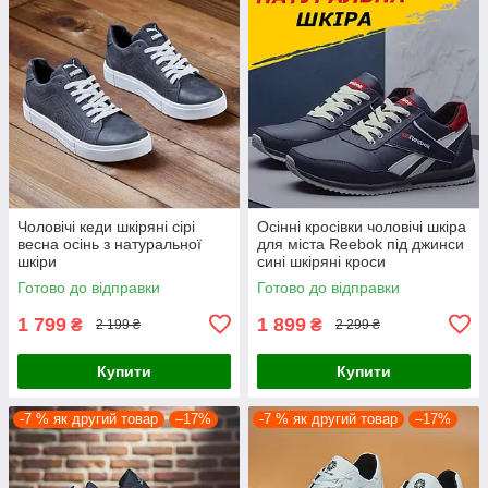
Чоловічі кеди шкіряні сірі
Осінні кросівки чоловічі шкіра
весна осінь з натуральної
для міста Reebok під джинси
шкіри
сині шкіряні кроси
демісезонні весна
Готово до відправки
Готово до відправки
осінь повсякденні
1 799
1 899
₴
₴
2 199 ₴
2 299 ₴
Купити
Купити
-7 % як другий товар
–17%
-7 % як другий товар
–17%