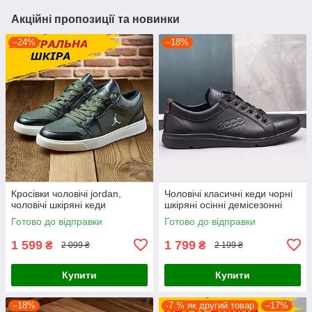
Акційні пропозиції та новинки
–24%
–18%
Кросівки чоловічі jordan,
Чоловічі класичні кеди чорні
чоловічі шкіряні кеди
шкіряні осінні демісезонні
Готово до відправки
Готово до відправки
1 599
1 799
₴
₴
2 099 ₴
2 199 ₴
Купити
Купити
–18%
-7 % як другий товар
–17%