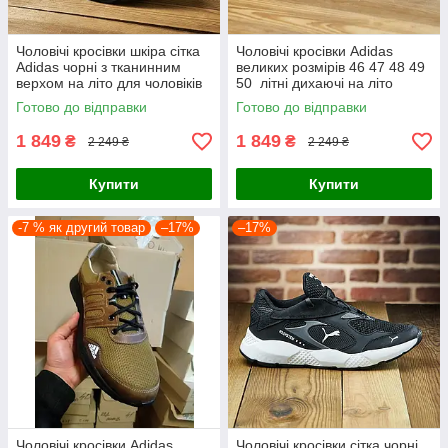
Чоловічі кросівки шкіра сітка
Чоловічі кросівки Adidas
Adidas чорні з тканинним
великих розмірів 46 47 48 49
верхом на літо для чоловіків
50 літні дихаючі на літо
Готово до відправки
Готово до відправки
1 849
1 849
₴
₴
2 249 ₴
2 249 ₴
Купити
Купити
-7 % як другий товар
–17%
–17%
Чоловічі кросівки Adidas
Чоловічі кросівки сітка чорні