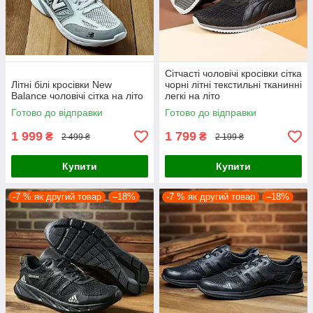
Сітчасті чоловічі кросівки сітка
Літні білі кросівки New
чорні літні текстильні тканинні
Balance чоловічі сітка на літо
легкі на літо
Готово до відправки
Готово до відправки
1 999
1 799
₴
₴
2 499 ₴
2 199 ₴
Купити
Купити
-7 % як другий товар
–18%
-7 % як другий товар
–18%