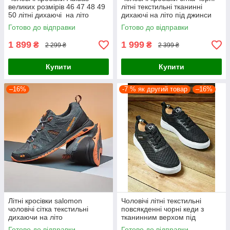
великих розмірів 46 47 48 49
літні текстильні тканинні
50 літні дихаючі на літо
дихаючі на літо під джинси
Готово до відправки
Готово до відправки
1 899
1 999
₴
₴
2 299 ₴
2 399 ₴
Купити
Купити
–16%
-7 % як другий товар
–16%
Літні кросівки salomon
Чоловічі літні текстильні
чоловічі сітка текстильні
повсякденні чорні кеди з
дихаючи на літо
тканинним верхом під
джинси на літо сітка
Готово до відправки
Готово до відправки