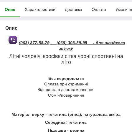
Опис
Характеристики
Доставка
Оплата
Умови п
Опис
(063) 877-58-79,
(068) 303-39-95
- для швидкого
зв'язку
Літні чоловічі кросівки сітка чорні спортивні на
літо
Без передоплати
Оплата при отриманні
Відправка в день замовлення
Обмін/повернення
Матеріал верху -
текстиль (сітка), натуральна шкіра
Середина: текстиль
Підошва - резина