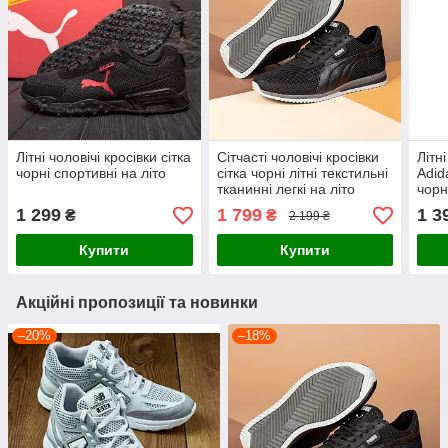
Літні чоловічі кросівки сітка
Сітчасті чоловічі кросівки
Літні
чорні спортивні на літо
сітка чорні літні текстильні
Adid
тканинні легкі на літо
чорн
1 299
1 799
1 3
₴
₴
2 199 ₴
Купити
Купити
Акційні пропозиції та новинки
–20%
–18%