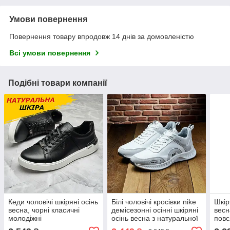
Умови повернення
Повернення товару впродовж 14 днів за домовленістю
Всі умови повернення
Подібні товари компанії
Кеди чоловічі шкіряні осінь
Білі чоловічі кросівки nike
Шкір
весна, чорні класичні
демісезонні осінні шкіряні
весн
молодіжні
осінь весна з натуральної
повс
повсякденні кеди під
шкіри повсякденні
нату