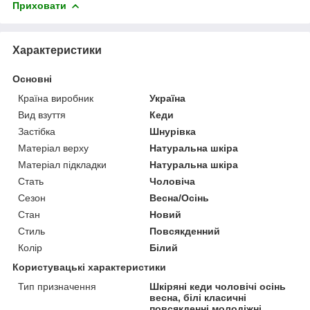
Приховати
Характеристики
Основні
Країна виробник
Україна
Вид взуття
Кеди
Застібка
Шнурівка
Матеріал верху
Натуральна шкіра
Матеріал підкладки
Натуральна шкіра
Стать
Чоловіча
Сезон
Весна/Осінь
Стан
Новий
Стиль
Повсякденний
Колір
Білий
Користувацькі характеристики
Тип призначення
Шкіряні кеди чоловічі осінь
весна, білі класичні
повсякденні молодіжні