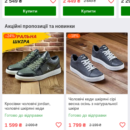
2 549
2 449
2 2
₴
₴
2 649 ₴
джинси з натуральної
чоло
шкіри взуття *Ma-114ч \б*
Купити
Купити
Акційні пропозиції та новинки
–24%
–18%
Чоловічі кеди шкіряні сірі
Кросівки чоловічі jordan,
весна осінь з натуральної
чоловічі шкіряні кеди
шкіри
Готово до відправки
Готово до відправки
1 599
1 799
₴
₴
2 099 ₴
2 199 ₴