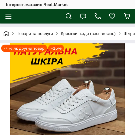
Інтернет-магазин Real-Market
Товари та послуги
Кросівки, кеди (весна/осінь)
Шкіря
-7 % як другий товар
–16%