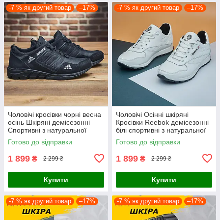
-7 % як другий товар
–17%
-7 % як другий товар
–17%
Чоловічі кросівки чорні весна
Чоловічі Осінні шкіряні
осінь Шкіряні демісезонні
Кросівки Reebok демісезонні
Спортивні з натуральної
білі спортивні з натуральної
шкіри
шкіри
Готово до відправки
Готово до відправки
1 899
1 899
₴
₴
2 299 ₴
2 299 ₴
Купити
Купити
-7 % як другий товар
–17%
-7 % як другий товар
–17%