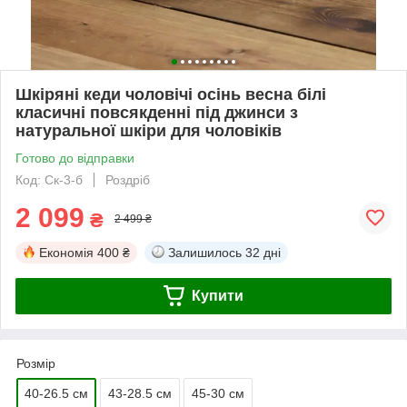
Шкіряні кеди чоловічі осінь весна білі
класичні повсякденні під джинси з
натуральної шкіри для чоловіків
Готово до відправки
Код: Ск-3-б
Роздріб
2 099
₴
2 499 ₴
Економія
400 ₴
Залишилось
32 дні
Купити
Розмір
40-26.5 см
43-28.5 см
45-30 см