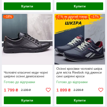
Купити
Купити
–18%
-7 % як другий товар
–17%
Осінні кросівки чоловічі шкіра
Чоловічі класичні кеди чорні
для міста Reebok під джинси
шкіряні осінні демісезонні
сині шкіряні кроси
демісезонні весна
Готово до відправки
Готово до відправки
осінь повсякденні
1 799
1 899
₴
₴
2 199 ₴
2 299 ₴
Купити
Купити