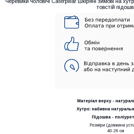
Черевики чоловічі Caterpillar Шкіряні зимові на хут
товстій підошв
Матеріал верху - натурал
Хутро: набивна натураль
Підошва - поліуре
Розміри (довжина усті
40-26 см