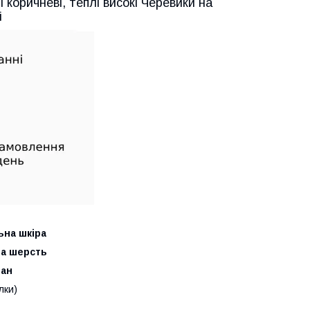
рі коричневі, теплі високі Черевики на
і
ьна шкіра
на шерсть
тан
лки)