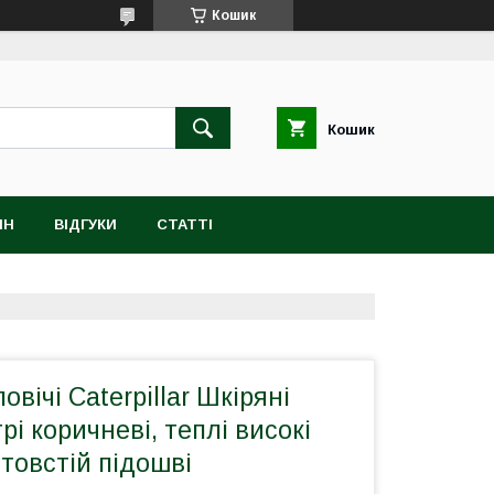
Кошик
Кошик
ІН
ВІДГУКИ
СТАТТІ
вічі Caterpillar Шкіряні
рі коричневі, теплі високі
товстій підошві