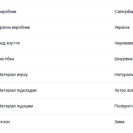
иробник
Caterpilla
раїна виробник
Україна
ид взуття
Черевики
астібка
Шнурівка
атеріал верху
Натураль
атеріал підкладки
Хутро во
атеріал підошви
Поліурет
Сезон
Зима