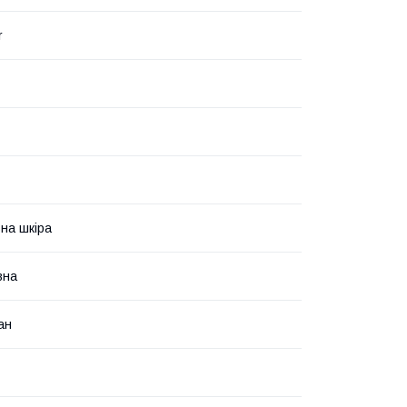
r
на шкіра
вна
ан