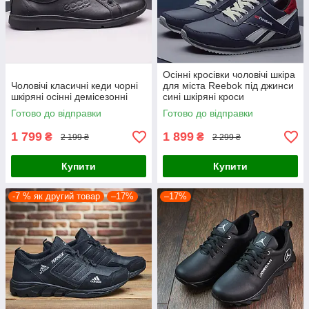
Осінні кросівки чоловічі шкіра
Чоловічі класичні кеди чорні
для міста Reebok під джинси
шкіряні осінні демісезонні
сині шкіряні кроси
демісезонні весна
Готово до відправки
Готово до відправки
осінь повсякденні
1 799
1 899
₴
₴
2 199 ₴
2 299 ₴
Купити
Купити
-7 % як другий товар
–17%
–17%