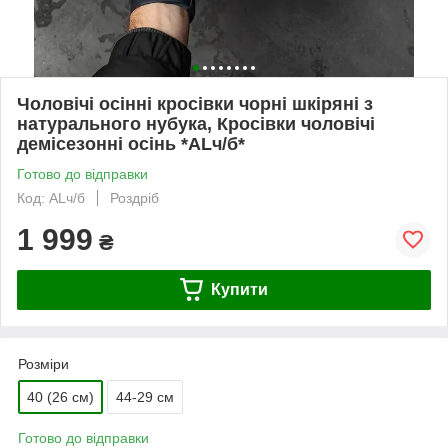
Чоловічі осінні кросівки чорні шкіряні з
натурального нубука, Кросівки чоловічі
демісезонні осінь *ALч/б*
Готово до відправки
Код: ALч/б
Роздріб
1 999
₴
Купити
Розміри
40 (26 см)
44-29 см
Готово до відправки