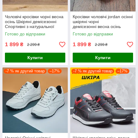
Чоловічі кросівки чорні весна
Кросівки чоловічі jordan осінні
осінь Шкіряні демісезонні
шкіряні чорні
Спортивні з натуральної
демісезонні весна осінь
шкіри
Готово до відправки
Готово до відправки
1 899
1 899
₴
₴
2 299 ₴
2 299 ₴
Купити
Купити
-7 % як другий товар
–17%
-7 % як другий товар
–17%