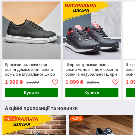
Кросівки чоловічі чорні
Шкіряні кросівки осінь
Шкір
осінні демісезонні весна
весна чоловічі демісезонні
весн
осінь з натуральної шкіри
осінні з натуральної шкіри
осін
чорні
сині
1 999
1 899
1 8
₴
₴
2 399 ₴
2 299 ₴
Купити
Купити
Акційні пропозиції та новинки
–24%
–18%