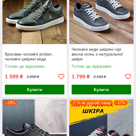
Чоловічі кеди шкіряні сірі
Кросівки чоловічі jordan,
весна осінь з натуральної
чоловічі шкіряні кеди
шкіри
Готово до відправки
Готово до відправки
1 599
1 799
₴
₴
2 099 ₴
2 199 ₴
Купити
Купити
–18%
-7 % як другий товар
–17%