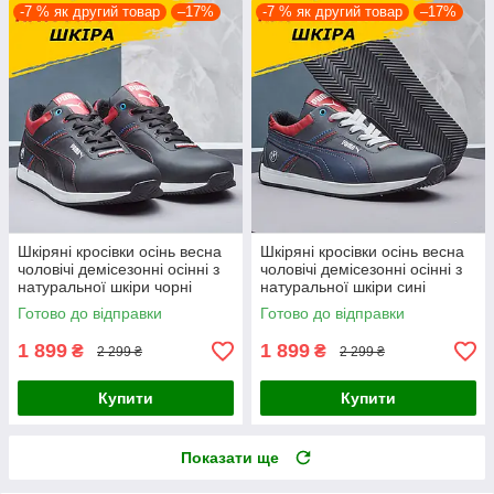
-7 % як другий товар
–17%
-7 % як другий товар
–17%
Шкіряні кросівки осінь весна
Шкіряні кросівки осінь весна
чоловічі демісезонні осінні з
чоловічі демісезонні осінні з
натуральної шкіри чорні
натуральної шкіри сині
Готово до відправки
Готово до відправки
1 899
1 899
₴
₴
2 299 ₴
2 299 ₴
Купити
Купити
Показати ще