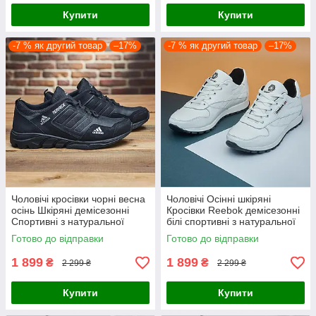
Купити
Купити
-7 % як другий товар
–17%
-7 % як другий товар
–17%
Чоловічі кросівки чорні весна
Чоловічі Осінні шкіряні
осінь Шкіряні демісезонні
Кросівки Reebok демісезонні
Спортивні з натуральної
білі спортивні з натуральної
шкіри
шкіри
Готово до відправки
Готово до відправки
1 899
1 899
₴
₴
2 299 ₴
2 299 ₴
Купити
Купити