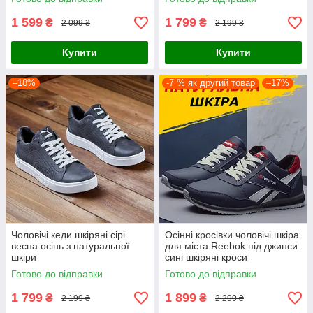
1 599
1 799
₴
₴
2 099 ₴
2 199 ₴
Купити
Купити
–18%
-7 % як другий товар
–17%
Чоловічі кеди шкіряні сірі
Осінні кросівки чоловічі шкіра
весна осінь з натуральної
для міста Reebok під джинси
шкіри
сині шкіряні кроси
демісезонні весна
Готово до відправки
Готово до відправки
осінь повсякденні
1 799
1 899
₴
₴
2 199 ₴
2 299 ₴