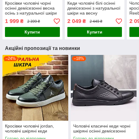
Кросівки чоловічі чорні
Кеди чоловічі білі осінні
Чоло
осінні демісезонні весна
демісезонні з натуральної
крос
осінь з натуральної шкіри
шкіри на весну
Reeb
весн
1 999
2 049
2 0
₴
₴
2 399 ₴
2 449 ₴
Купити
Купити
Акційні пропозиції та новинки
–24%
–18%
Кросівки чоловічі jordan,
Чоловічі класичні кеди чорні
чоловічі шкіряні кеди
шкіряні осінні демісезонні
Готово до відправки
Готово до відправки