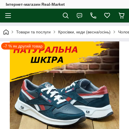
Інтернет-магазин Real-Market
Товари та послуги
Кросівки, кеди (весна/осінь)
Чолов
-7 % як другий товар