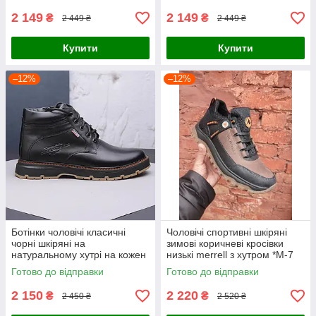
2 149
2 149
₴
₴
2 449 ₴
2 449 ₴
Купити
Купити
–12%
–12%
Ботінки чоловічі класичні
Чоловічі спортивні шкіряні
чорні шкіряні на
зимові коричневі кросівки
натуральному хутрі на кожен
низькі merrell з хутром *М-7
день
кор.бот*
Готово до відправки
Готово до відправки
2 150
2 220
₴
₴
2 450 ₴
2 520 ₴