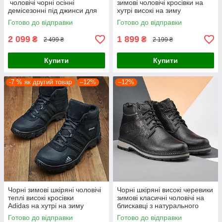
чоловічі чорні осінні
зимові чоловічі кросівки на
демісезонні під джинси для
хутрі високі на зиму
чоловіків з натуральної шкіри
Готово до відправки
Готово до відправки
2 099
1 899
₴
₴
2 499 ₴
2 199 ₴
Купити
Купити
-7 % як другий товар
–12%
–12%
Чорні зимові шкіряні чоловічі
Чорні шкіряні високі черевики
теплі високі кросівки
зимові класичні чоловічі на
Adidas на хутрі на зиму
блискавці з натурального
хутра на зиму
Готово до відправки
Готово до відправки