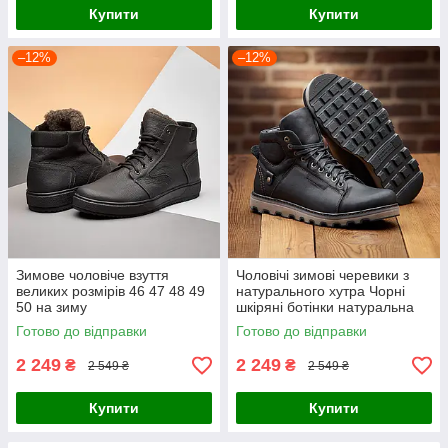
Купити
Купити
–12%
–12%
Зимове чоловіче взуття
Чоловічі зимові черевики з
великих розмірів 46 47 48 49
натурального хутра Чорні
50 на зиму
шкіряні ботінки натуральна
шкіра *114 чр* real
Готово до відправки
Готово до відправки
2 249
2 249
₴
₴
2 549 ₴
2 549 ₴
Купити
Купити