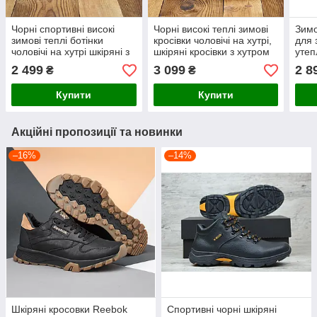
Чорні спортивні високі
Чорні високі теплі зимові
Зимо
зимові теплі ботінки
кросівки чоловічі на хутрі,
для 
чоловічі на хутрі шкіряні з
шкіряні кросівки з хутром
утеп
хутром для чоловіків
для чоловіків *999/R* real
нату
2 499
3 099
2 8
₴
₴
на з
Купити
Купити
Акційні пропозиції та новинки
–16%
–14%
Шкіряні кросовки Reebok
Спортивні чорні шкіряні