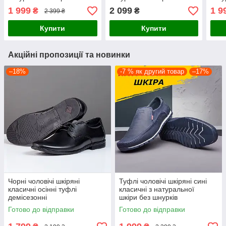
оливкові на літо
бежеві без шнурків на літо
1 999
2 099
1 9
₴
₴
2 399 ₴
Купити
Купити
Акційні пропозиції та новинки
–18%
-7 % як другий товар
–17%
Чорні чоловічі шкіряні
Туфлі чоловічі шкіряні сині
класичні осінні туфлі
класичні з натуральної
демісезонні
шкіри без шнурків
Готово до відправки
Готово до відправки