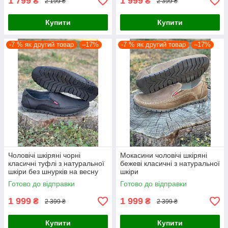
1 799
1 999
₴
₴
2 199 ₴
2 399 ₴
Купити
Купити
-7 % як другий товар
–17%
-7 % як другий товар
–17%
Чоловічі шкіряні чорні
Мокасини чоловічі шкіряні
класичні туфлі з натуральної
бежеві класичні з натуральної
шкіри без шнурків на весну
шкіри
Готово до відправки
Готово до відправки
1 999
1 999
₴
₴
2 399 ₴
2 399 ₴
Купити
Купити