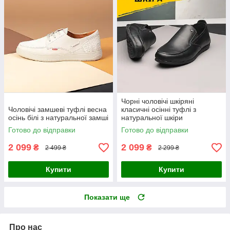
Чорні чоловічі шкіряні
Чоловічі замшеві туфлі весна
класичні осінні туфлі з
осінь білі з натуральної замші
натуральної шкіри
Готово до відправки
Готово до відправки
2 099
2 099
₴
₴
2 499 ₴
2 299 ₴
Купити
Купити
Показати ще
Про нас