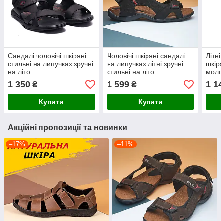
Сандалі чоловічі шкіряні
Чоловічі шкіряні сандалі
Літн
стильні на липучках зручні
на липучках літні зручні
шкір
на літо
стильні на літо
моло
липу
1 350
1 599
1 1
₴
₴
шкір
Купити
Купити
Акційні пропозиції та новинки
–17%
–11%