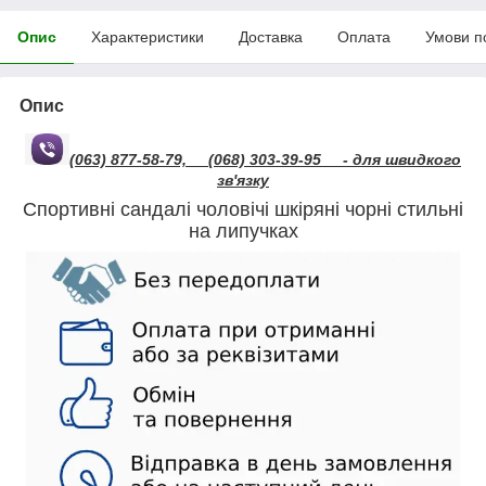
Опис
Характеристики
Доставка
Оплата
Умови п
Опис
(063) 877-58-79,
(068) 303-39-95
- для швидкого
зв'язку
Спортивні сандалі чоловічі шкіряні чорні стильні
на липучках