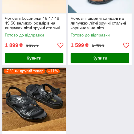
Чоловічі босоніжки 46 47 48
Чоловічі шкіряні сандалі на
49 50 великих розмірів на
липучках літні зручні стильні
липучках літні зручні стильні
коричневі на літо
на літо
Готово до відправки
Готово до відправки
1 899
1 599
₴
₴
2 299 ₴
1 799 ₴
Купити
Купити
-7 % як другий товар
–11%