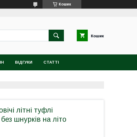
Кошик
Кошик
ІН
ВІДГУКИ
СТАТТІ
вічі літні туфлі
без шнурків на літо