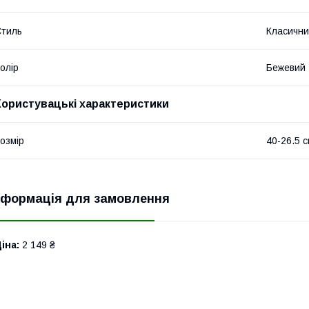
тиль
Класичн
олір
Бежевий
Користувацькі характеристики
озмір
40-26.5 
нформація для замовлення
іна:
2 149 ₴