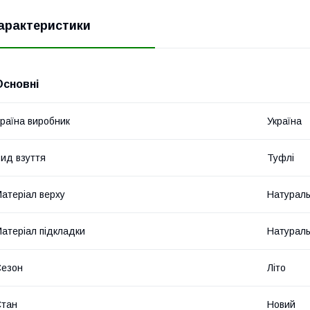
арактеристики
Основні
раїна виробник
Україна
ид взуття
Туфлі
атеріал верху
Натураль
атеріал підкладки
Натураль
Сезон
Літо
Стан
Новий