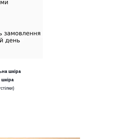
ьна шкіра
 шкіра
стілки)