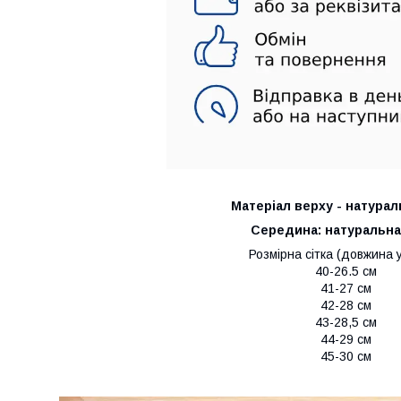
Матеріал верху -
натурал
Середина:
натуральна
Розмірна сітка (довжина у
40-26.5 см
41-27 см
42-28 см
43-28,5 см
44-29 см
45-30 см