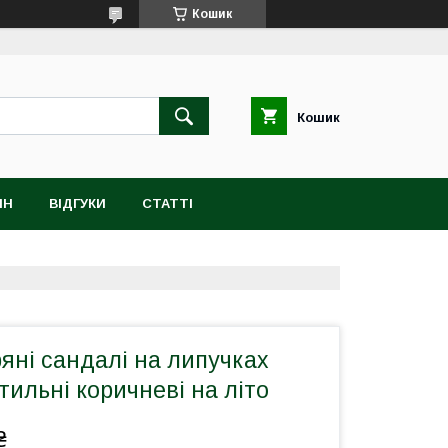
Кошик
Кошик
ІН
ВІДГУКИ
СТАТТІ
ряні сандалі на липучках
стильні коричневі на літо
₴