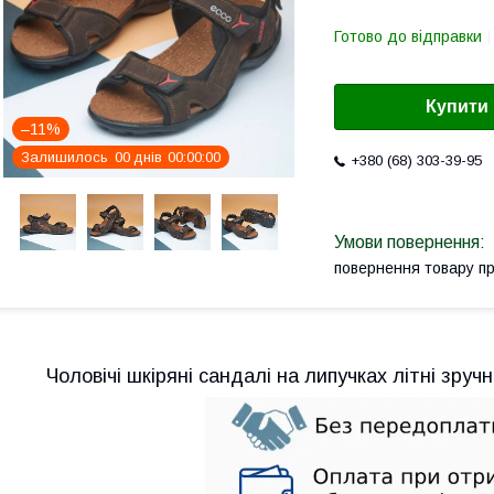
Готово до відправки
Купити
–11%
Залишилось
0
0
днів
0
0
0
0
0
0
+380 (68) 303-39-95
повернення товару п
Чоловічі шкіряні сандалі на липучках літні зручн