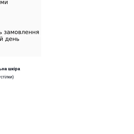
ьна шкіра
стілки)