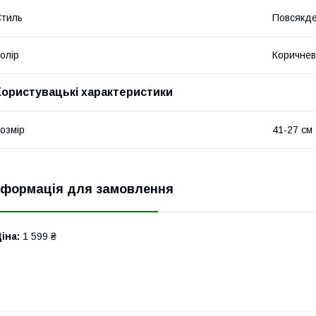
тиль
Повсякд
олір
Коричне
Користувацькі характеристики
озмір
41-27 см
нформація для замовлення
іна:
1 599 ₴