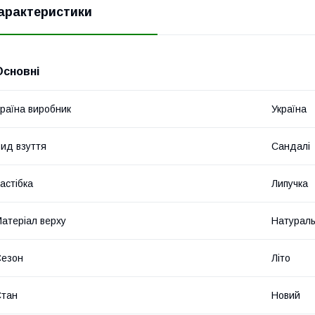
арактеристики
Основні
раїна виробник
Україна
ид взуття
Сандалі
астібка
Липучка
атеріал верху
Натураль
Сезон
Літо
Стан
Новий