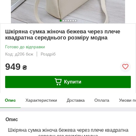
Шкіряна сумка жіноча бежева через плече
квадратна середнього розміру модна
Готово до відправки
Код: д206 бєж
Роздріб
949
₴
Купити
Опис
Характеристики
Доставка
Оплата
Умови п
Опис
Шкіряна сумка жіноча бежева через плече квадратна