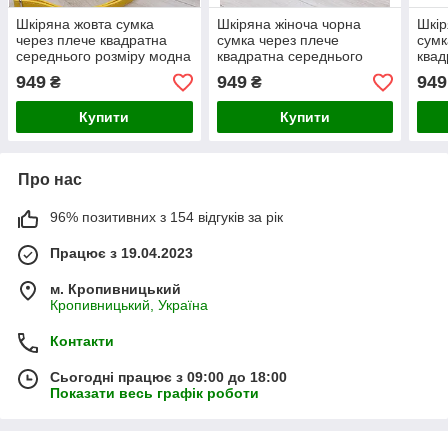
Шкіряна жовта сумка
Шкіряна жіноча чорна
Шкір
через плече квадратна
сумка через плече
сумк
середнього розміру модна
квадратна середнього
квад
на широкому ремені
розміру модна
розм
949
949
949
₴
₴
Купити
Купити
Про нас
96% позитивних з 154 відгуків за рік
Працює з 19.04.2023
м. Кропивницький
Кропивницький, Україна
Контакти
Сьогодні працює з 09:00 до 18:00
Показати весь графік роботи