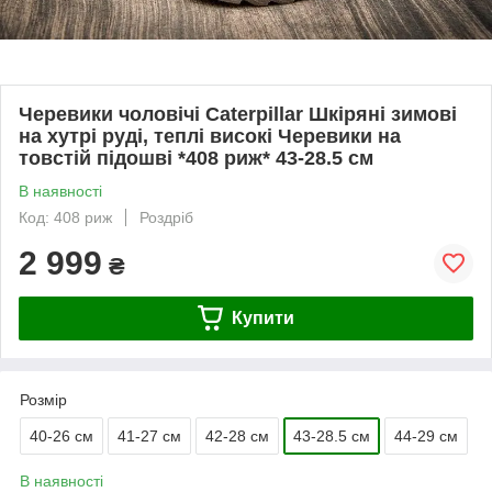
Черевики чоловічі Caterpillar Шкіряні зимові
на хутрі руді, теплі високі Черевики на
товстій підошві *408 риж* 43-28.5 см
В наявності
Код: 408 риж
Роздріб
2 999
₴
Купити
Розмір
40-26 см
41-27 см
42-28 см
43-28.5 см
44-29 см
В наявності