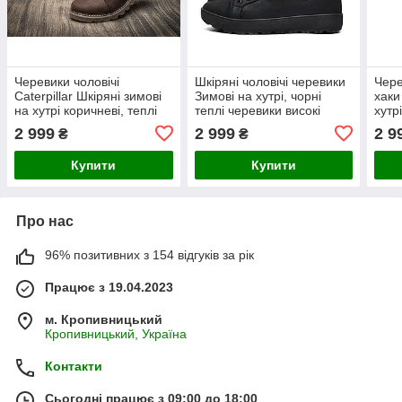
Черевики чоловічі
Шкіряні чоловічі черевики
Чере
Caterpillar Шкіряні зимові
Зимові на хутрі, чорні
хаки
на хутрі коричневі, теплі
теплі черевики високі
хутр
високі Черевики на товстій
натуральна шкіра зима *K-
крос
2 999
2 999
2 9
₴
₴
підошві *408 кор*
01 ч бот*
шкір
Купити
Купити
Про нас
96% позитивних з 154 відгуків за рік
Працює з 19.04.2023
м. Кропивницький
Кропивницький, Україна
Контакти
Сьогодні працює з 09:00 до 18:00